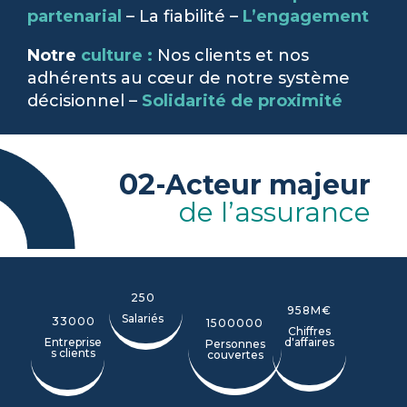
partenarial
– La fiabilité –
L’engagement
Notre
culture :
Nos clients et nos
adhérents au cœur de notre système
décisionnel –
Solidarité de proximité
02
-Acteur majeur
de l’assurance
250
958M€
Salariés
33000
1500000
Chiffres
Entreprise
d'affaires
Personnes
s clients
couvertes