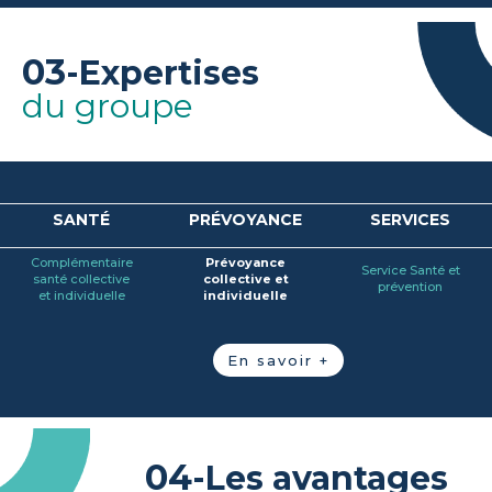
03
-Expertises
du groupe
SANTÉ
PRÉVOYANCE
SERVICES
Complémentaire
Prévoyance
Service Santé et
santé collective
collective et
prévention
et individuelle
individuelle
En savoir +
04
-Les avantages